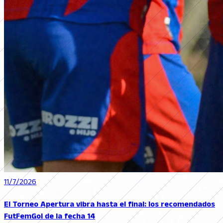
11/7/2026
El Torneo Apertura vibra hasta el final: los recomendados
FutFemGol de la fecha 14