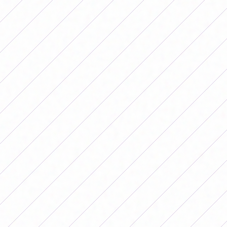
Resultados de la fecha 7 del Torneo
de la Primera C Femenina 2026
Zona A
Chacarita 1-0 Canning
Chicago 2-3 Atlas
Talleres (R.E) 1-2 Quilmes
Cañuelas 0-1 Riestra
Real Pilar 9-1 Berazategui
Libre: Tigre
Zona B
Almagro 3-2 Flandria
Atlanta 0-4 El Fronton
Los Andes 2-2 Argentinos de Quilmes
Puerto Nuevo 0-5 Barracas Central
Dep. Armenio 2-4 Arsenal