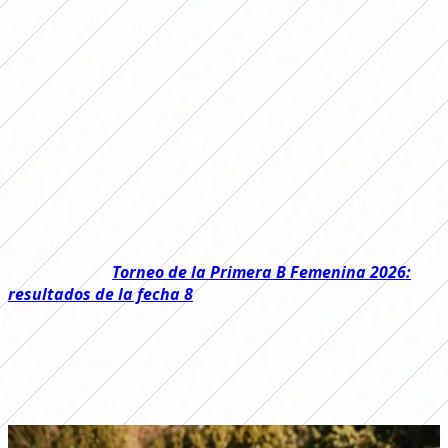
Primera C femenina 2026. Las dos zonas
continúan muy parejas y las punteras
siguen firmes en la pelea por el
ascenso.
El fin de semana pasado se jugó la
fecha 7
del
Torneo de
la Primera C Femenina 2026
y en FutFemGol te
contamos todos los resultados.
Leé también:
Torneo de la Primera B Femenina 2026:
resultados de la fecha 8
En la Zona A, Chacarita y Riestra ganaron por la mínima.
Atlas y Quilmes también sumaron de a tres, mientras
que Real Pilar goleó 9-1 a Berazategui. En esta jornada
quedó libre Tigre.