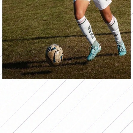
Real Pilar goleó y sueña con jugar el Reducido por el ascenso 2026. (Foto:
@
realpilar.femenino)
En la Zona B, El Frontón y Barracas golearon a sus
respectivos rivales. Arsenal y Almagro también se
quedaron con los tres puntos, mientras que Los Andes
empató con Argentinos de Quilmes. En esta fecha,
Deportivo Merlo tuvo jornada libre.