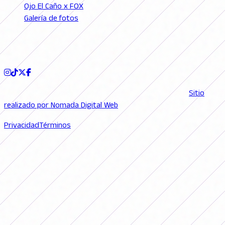
Ojo El Caño x FOX
Galería de fotos
Podcast
SEGUINOS
© 2026 FutFemGol. Todos los derechos reservados. |
Sitio
realizado por Nomada Digital Web
Privacidad
Términos