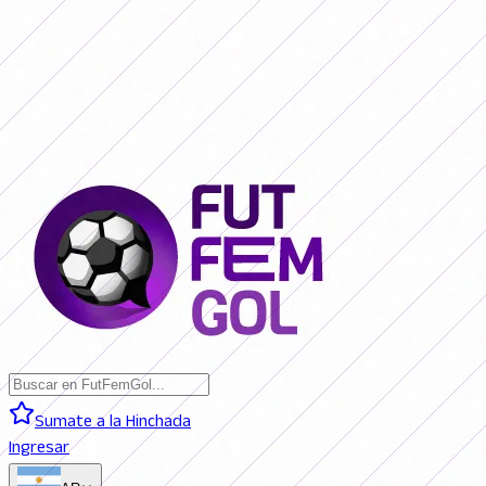
SAN LORENZO 0 - 0 BOCA JRS. (EN VIVO)
RIVER PLATE 0 - 0
RACING (EN VIVO)
RACING 0 - 0 SAN LORENZO (FINAL)
BOCA JRS. 3
- 1 RIVER PLATE (FINAL)
BELGRANO 2 - 0 BANFIELD (FINAL)
SAN
LORENZO 0 - 0 BOCA JRS. (EN VIVO)
RIVER PLATE 0 - 0 RACING
(EN VIVO)
RACING 0 - 0 SAN LORENZO (FINAL)
BOCA JRS. 3 - 1
RIVER PLATE (FINAL)
BELGRANO 2 - 0 BANFIELD (FINAL)
Sumate a la Hinchada
Ingresar