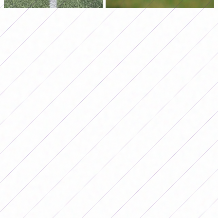
Se jugó la fecha 3 de los Torneos de Juveniles Femeninas 2026. (Fotos:
@velezfemenino / @rogrimaux)
Por último cabe destacar que Gimnasia tuvo esta fecha
libre y que el clásico de Cordoba entre Belgrano y
Talleres fue postergado, así como también el encuentro
de Platense ante Huracán.
Todos los resultados de la fecha 2
del Torneo de Juveniles Femeninas
2026
SUB 19:
San Luis 5-0 Lanús ( Ambar Paez x2, Alma Donofrio,
Agus Salinas, Leonela Barrera)
Bocar 3-1 Independiente (Alma Benedetti,