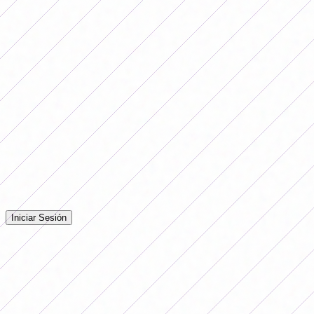
Estudiantes 3-0 Unión
Belgrano - Talleres POSTERGADO
Platense - Huracan POSTERGADO
Comentarios
Iniciá sesión para dejar tu comentario en la nota.
Iniciar Sesión
Todavía no hay comentarios. ¡Sé el primero en opinar!
Publicidad