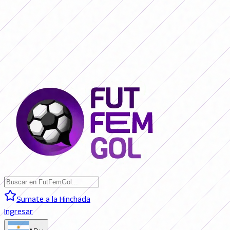
SAN LORENZO 0 - 0 BOCA JRS. (EN VIVO)
RIVER PLATE 0 - 0
RACING (EN VIVO)
RACING 0 - 0 SAN LORENZO (FINAL)
BOCA JRS. 3
- 1 RIVER PLATE (FINAL)
BELGRANO 2 - 0 BANFIELD (FINAL)
SAN
LORENZO 0 - 0 BOCA JRS. (EN VIVO)
RIVER PLATE 0 - 0 RACING
(EN VIVO)
RACING 0 - 0 SAN LORENZO (FINAL)
BOCA JRS. 3 - 1
RIVER PLATE (FINAL)
BELGRANO 2 - 0 BANFIELD (FINAL)
Sumate a la Hinchada
Ingresar