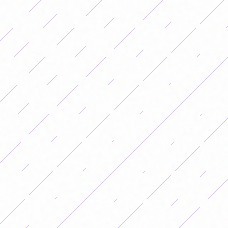
Fernandez)
Boca 3-1 Independiente (Solange Monteiro x2,
Carmela Martin Galetti)
San Lorenzo 11-0 UAI Urquiza (Naomi Fernandez
x2, Macarena Chavez x2, Melanie Saldaña, Rosario
Benitez, Camila Rodriguez, Cloe Centeno, Alma
Cantero, Uma Schniper)
Rosario 6-1 Ferro (Perla x2, Lu Parente x2, Tiziana,
Juli Aviera)
Vélez 0-1 Newells (Broin)
Racing 1-2 River (Xiomara Pavon)
Banfield 2-2 SAT (Sofia Herrera x2)
Estudiantes 4-0 Unión
Belgrano - Talleres POSTERGADO