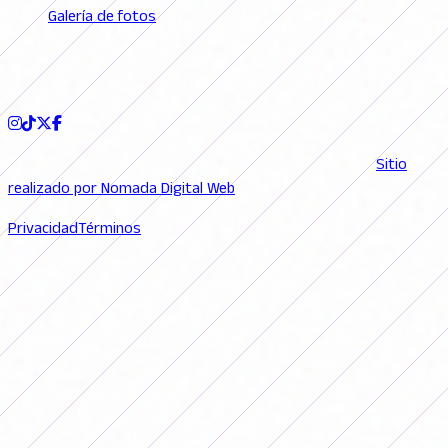
Galería de fotos
Podcast
SEGUINOS
© 2026 FutFemGol. Todos los derechos reservados. |
Sitio
realizado por Nomada Digital Web
Privacidad
Términos