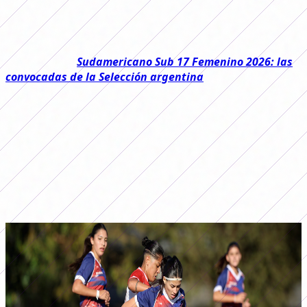
Juveniles Femeninas 2026
en las categorías
Sub 19, Sub
16 y Sub 14
y te contamos todo lo que tenés que saber
de una
fecha cargada de resultados llamativos.
Leé también:
Sudamericano Sub 17 Femenino 2026: las
convocadas de la Selección argentina
En la
Sub 19
uno de los resultados destacados fue la
goleada de Rosario Central sobre Ferro por 7 a 0.
Por su parte, San Lorenzo logró un triunfo por la mínima
frente a UAI, San Luis se quedó con la victoria 5- 0 ante
Lanús y también se destacaron triunfos como el de
Racing ante River, Vélez frente a Newells y Unión sobre
Estudiantes.