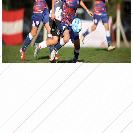
Partido Estudiantes Union (ph:@rogrimaux)
En la
Sub 16
también hubo goleadas llamativas como el
11-0 de San Lorenzo frente a UAI y el 6-1 de Rosario
sobre Ferro.
Por su parte Boca le ganó a Independiente, River a
Racing y Banfield empató 2-2 con SAT en el Campo de
Deportes.