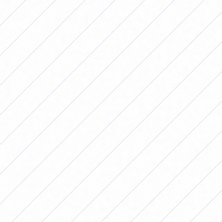
Platense - Huracan POSTERGADO
SUB 14:
San Luis 0-2 Lanús
Bocar 0-0 Independiente
San Lorenzo 3-0 UAI Urquiza (Margarita, Cabrera
x2)
Rosario 1-0 Ferro (Ornella Zamarini)
Vélez 1-0 Newells (Martina Crositta)
Racing 1-1 River (Mariana Garcia)
Banfield 3-0 SAT (Yamila Morel, Samira Villalba, Ailin
Gomez)