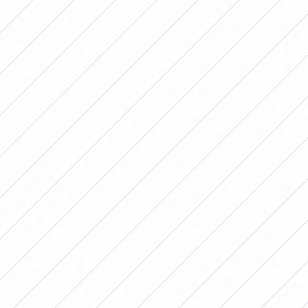
Francesca Schiappapietra, Morena Rozales)
San Lorenzo 1-0 UAI Urquiza (Nataly Layme)
Rosario 7-0 Ferro (Juana Cardenas x5, Emma
Cordoba, en contra)
Vélez 5-1 Newells (Bianca Laviano, Jazmin Gomez,
Carola Alvarez, Priscila Justel, Milena Solis) (Berlen)
Racing 1-0 River (Nayla Benitez)
Banfield 2-0 SAT
Estudiantes 0-1 Unión (Zoe Sanchez)
Belgrano - Talleres POSTERGADO
Platense - Huracan POSTERGADO
SUB 16:
San Luis 2-0 Lanús (Eva Escudero,Morena