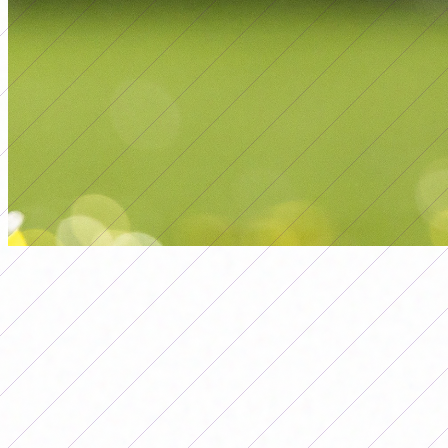
internacional
LA NUEVA REGLA DE LA FIFA QUE
IMPACTARÁ EN EL FÚTBOL
FEMENINO
Por
Redacción FutFemGol
19 de marzo de 2026