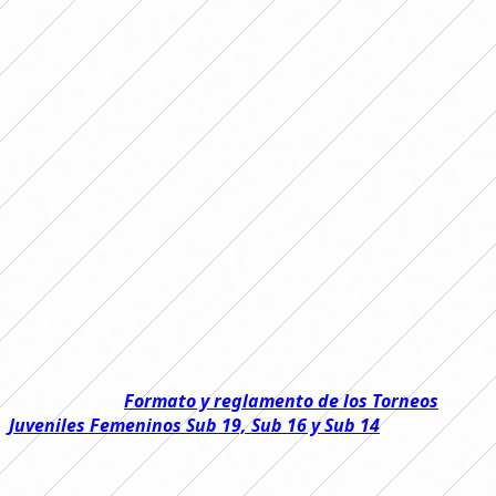
La FIFA aprobó un reglamento que
aumentará la presencia de mujeres en
los cuerpos técnicos de los equipos
femeninos que participen en sus
competiciones.
La
FIFA
dió un paso clave para impulsar el desarrollo de
entrenadoras en todo el mundo al aprobar una nueva
reglamentación que
exige que haya una
entrenadora
o, al menos, una entrenadora asistente en las
Selecciones y clubes.
La medida regirá desde
septiembre de este año.
Leé también:
Formato y reglamento de los Torneos
Juveniles Femeninos Sub 19, Sub 16 y Sub 14
Esta nueva normativa, aprobada este 19 de marzo en el
Consejo, busca
aumentar la presencia de mujeres en