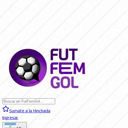
SAN LORENZO 0 - 0 BOCA JRS. (EN VIVO)
RIVER PLATE 0 - 0
RACING (EN VIVO)
RACING 0 - 0 SAN LORENZO (FINAL)
BOCA JRS. 3
- 1 RIVER PLATE (FINAL)
BELGRANO 2 - 0 BANFIELD (FINAL)
SAN
LORENZO 0 - 0 BOCA JRS. (EN VIVO)
RIVER PLATE 0 - 0 RACING
(EN VIVO)
RACING 0 - 0 SAN LORENZO (FINAL)
BOCA JRS. 3 - 1
RIVER PLATE (FINAL)
BELGRANO 2 - 0 BANFIELD (FINAL)
Sumate a la Hinchada
Ingresar