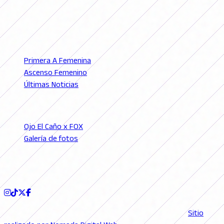
© 2026 FutFemGol. Todos los derechos reservados.
LIGAS
Primera A Femenina
Ascenso Femenino
Últimas Noticias
SECCIONES
Ojo El Caño x FOX
Galería de fotos
Podcast
SEGUINOS
© 2026 FutFemGol. Todos los derechos reservados. |
Sitio