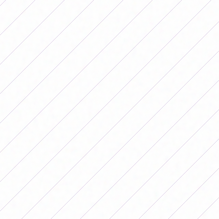
A partir de esta decisión,
será obligatorio
que clubes y
selecciones cuenten con al menos una mujer en un
puesto clave del cuerpo técnico. Además, también se
exige que al menos un miembro del personal médico sea
mujer y que al menos dos de los oficiales sentados en el
banco del equipo sean mujeres.
La primera competencia oficial en la que tomará vigencia
esta normativa será este año en la Copa Mundial
Femenina Sub 20, que se desarrollará del 5 al 27 de
septiembre en Polonia.
Además, se confirmó que esta reglamentación
se
aplicará en la edición 2027 de la Copa Mundial
Femenina que se llevará a cabo en Brasil.
"Hoy en día no disponemos de suficientes entrenadoras.
Debemos redoblar esfuerzos para potenciar el cambio
y crear estructuras claras, ampliar las oportunidades
e incrementar la visibilidad de las mujeres en los