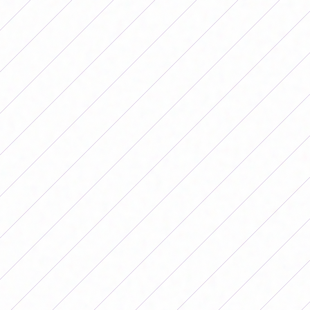
banquillos"
, aseguró la directora general de fútbol de la
FIFA, Jill Ellis.
Por otra parte, se informó que como parte de la
Estrategia de Fútbol Femenino, la FIFA desarrollará una
serie de programas que apuntan directamente a la
formación, el acompañamiento y las oportunidades de
crecimiento del fútbol femenino con los programas de
mentoría, tanto a nivel nacional como internacional, y las
becas de formación para entrenadoras.
Cabe destacar que en el Mundial Femenino 2023,
solamente 12 de las 32 selecciones participantes
tuvieron entrenadoras mujeres en sus bancos de
suplentes.