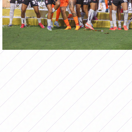
primera a
PREMIOS CONMEBOL
LIBERTADORES FEMENINA 2025:
CUÁNTO SE LLEVÓ CADA EQUIPO
Por
Redacción FutFemGol
20 de octubre de 2025
Te contamos todo sobre los premios
económicos que recibieron los tres