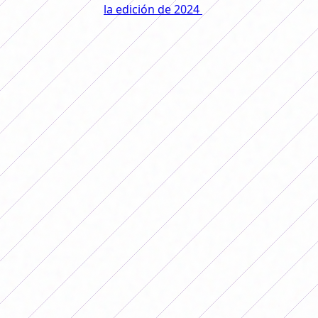
Desde 2019 hasta
la edición de 2024
el premio para las
campeonas aumentó un 1.181%: en la edición disputada
en Buenos Aires se repartieron 3.650.000 dólares entre
los equipos que participaban.
De ese monto, el campeón se llevó dos millones de
dólares. Por su parte Deportivo Cali, subcampeón,
recibió 600 mil dólares y Ferroviaria, el tercero, se quedó
con 250.000 dólares.