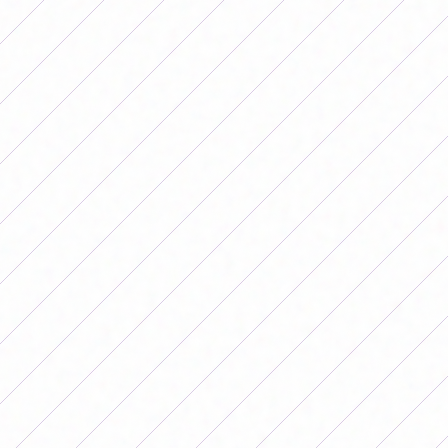
Una vez más, Corinthians fue campeón de la Conmebol
Libertadores. (Foto: Conmebol)
Respecto al premio por participación, cada equipo se
quedó con 50.000 dólares por haber clasificado y
disputar el certamen continental.
Premios Conmebol Libertadores: las
diferencias entre la competencia
masculina y la femenina
En marzo de este año Alejandro Domínguez, presidente
de Conmebol, declaró que quería un fútbol
sudamericano competitivo y por ello aumentaría los
premios de la Libertadores, pero en el fútbol masculino.
En ese sentido en fase de grupos, los equipos
participantes se llevaron 1 millón de dólares. Por su
parte aquello que llegaron a octavos de final recibieron