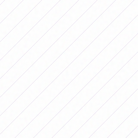
U$S 1.250.000. Más adelante en la competencia, en
cuartos, los clubes recibieron U$S 1.700.000 mientras
que en semifinales el monto fue de U$S 2.300.000,
monto superior al que percibieron las campeonas en
esta edición femenina.
Respecto al campeón de esta edición de la Conmebol
Libertadores masculina, quien conquiste el trofeo se
llevará como premio 24 millones de dólares.
Cabe destacar que, a pesar de que Conmebol está muy
lejos todavía de equiparar los premios en la misma
disciplina, hubo algunos avances estructurales en esta
edición: por un lado, los equipos hicieron la entrada en
calor dentro de las canchas, algo que las jugadoras
venían reclamando hace mucho tiempo; por el otro, se
implementó el VAR por primera vez en todos los
partidos, desde la fase de grupos hasta la final.
Además, esta edición de la competencia abrió una
puerta para que los equipos compitan