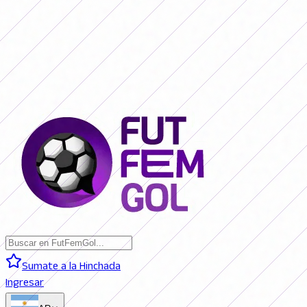
SAN LORENZO 0 - 0 BOCA JRS. (EN VIVO)
RIVER PLATE 0 - 0
RACING (EN VIVO)
RACING 0 - 0 SAN LORENZO (FINAL)
BOCA JRS. 3
- 1 RIVER PLATE (FINAL)
BELGRANO 2 - 0 BANFIELD (FINAL)
SAN
LORENZO 0 - 0 BOCA JRS. (EN VIVO)
RIVER PLATE 0 - 0 RACING
(EN VIVO)
RACING 0 - 0 SAN LORENZO (FINAL)
BOCA JRS. 3 - 1
RIVER PLATE (FINAL)
BELGRANO 2 - 0 BANFIELD (FINAL)
Sumate a la Hinchada
Ingresar