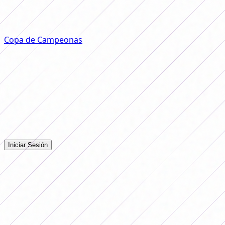
internacionalmente a nivel clubes. Y es que Corinthians,
por quedarse con el título, tendrá la oportunidad de
enfrentarse a las mejores de otros continentes en la
Copa de Campeonas
, que tendrá su inauguración en el
año próximo.
Comentarios
Iniciá sesión para dejar tu comentario en la nota.
Iniciar Sesión
Todavía no hay comentarios. ¡Sé el primero en opinar!
Publicidad