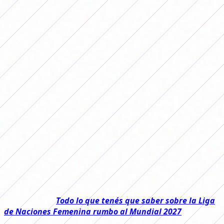
mejores equipos de la Conmebol
Libertadores 2025.
Te contamos todo sobre los premios
económicos que recibieron los tres
mejores equipos de la Conmebol
Libertadores 2025.
Finalizó una nueva edición de la
Conmebol
Libertadores
, esta vez en Argentina y nuevamente con
Corinthians
levantando el título máximo, y en
FutFemGol
te contamos cuáles fueron los premios económicos que
repartió la organización y cuánto se llevaron los clubes
participantes.
Leé también:
Todo lo que tenés que saber sobre la Liga
de Naciones Femenina rumbo al Mundial 2027