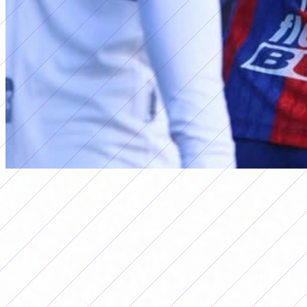
primera a
RESULTADOS DE LA FECHA 7 DEL
TORNEO APERTURA FEMENINO
2026
Por
Redacción FutFemGol
18 de mayo de 2026