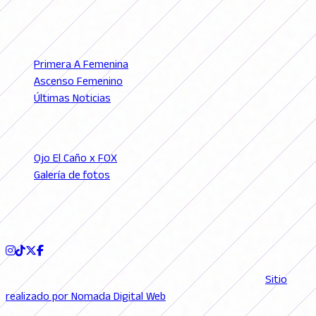
© 2026 FutFemGol. Todos los derechos reservados.
LIGAS
Primera A Femenina
Ascenso Femenino
Últimas Noticias
SECCIONES
Ojo El Caño x FOX
Galería de fotos
Podcast
SEGUINOS
© 2026 FutFemGol. Todos los derechos reservados. |
Sitio
realizado por Nomada Digital Web