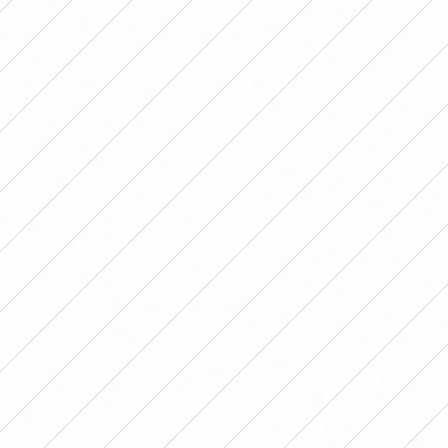
por el mismo resultado a Newell's en Rosario.
En otro 1-0, Talleres derrotó a Banfield como visitante y
lo bajó de la punta y se metió en la pelea.
En uno de los resultados más destacados de la fecha,
SAT le ganó 5-0 a Unión y Belgrano se quedó con el
triunfo tras vencer 1-0 a Boca en Córdoba.
San Lorenzo fue el gran ganador de la fecha 7 tras
golear 4-1 a Gimnasia y lograr así subirse a lo más alto
del certamen.
Resultados de la fecha 7 del Torneo
Apertura Femenino 2026
Viernes 15
Huracán 0-0 Lanús, en La Quemita
River 1-0 Ferro, en el River Camp