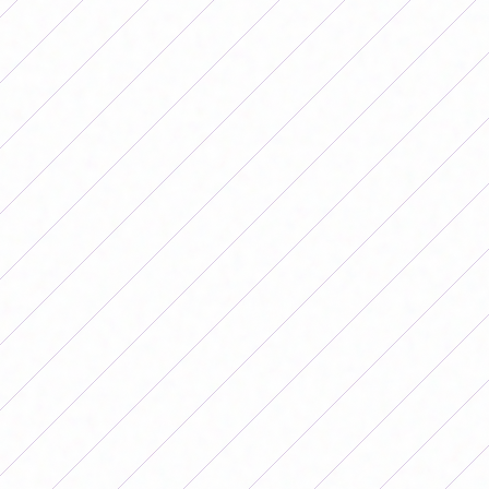
15.00 San Lorenzo - Banfield
Sábado 23 de mayo
10.00 Lanús - Independiente
11.00 Racing - Gimnasia
15.00 Ferro - Belgrano
15.30 San Luis - Unión
Domingo 24 de mayo
15.30 Newell's - SAT
Lunes 25 de mayo
15.00 Boca - Huracán
17.30 Talleres - River