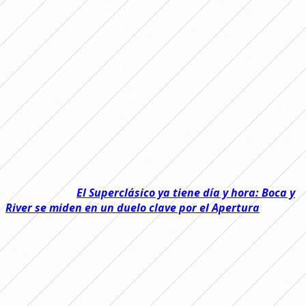
Se disputó la fecha 7 del Torneo
Apertura Femenino 2026 y hubo
partidos para todos los gustos.
Repasamos cada uno de ellos.
Se disputó la fecha 7 del Torneo Apertura Femenino 2026
y dejó partidos muy peleados, varios triunfos por la
mínima, goleadas y con resultados importantes en la
pelea de arriba de la tabla.
Leé también:
El Superclásico ya tiene día y hora: Boca y
River se miden en un duelo clave por el Apertura
El viernes se jugaron cuatro encuentros prácticamente
en simultáneo. Huracán y Lanús empataron 0-0 en un
duelo muy parejo, mientras que River venció 1-0 a Ferro
y consiguió tres puntos importantes para seguir en lo
más alto a la espera del Superclásico.