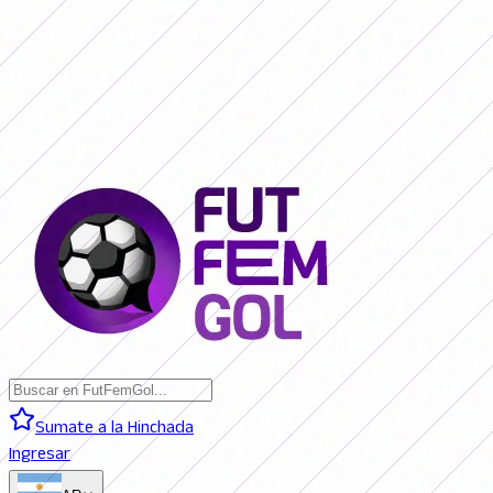
SAN LORENZO 0 - 0 BOCA JRS. (EN VIVO)
RIVER PLATE 0 - 0
RACING (EN VIVO)
RACING 0 - 0 SAN LORENZO (FINAL)
BOCA JRS. 3
- 1 RIVER PLATE (FINAL)
BELGRANO 2 - 0 BANFIELD (FINAL)
SAN
LORENZO 0 - 0 BOCA JRS. (EN VIVO)
RIVER PLATE 0 - 0 RACING
(EN VIVO)
RACING 0 - 0 SAN LORENZO (FINAL)
BOCA JRS. 3 - 1
RIVER PLATE (FINAL)
BELGRANO 2 - 0 BANFIELD (FINAL)
Sumate a la Hinchada
Ingresar