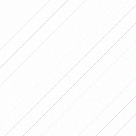
Independiente 1-0 San Luis, en el Predio Santo Domingo
Banfield 0-1 Talleres, en el Campo de Deportes
Newell's 0-1 Racing, en el Predio Bella Vista
Sábado 16
SAT 5-0 Unión, Estadio 12 de Agosto
Belgrano 1-0 Boca
Domingo 17
Gimnasia 1-4 San Lorenzo, Predio Estancia chica
Fixture de la fecha 8 del Torneo
Apertura Femenino 2026
Viernes 22 de mayo