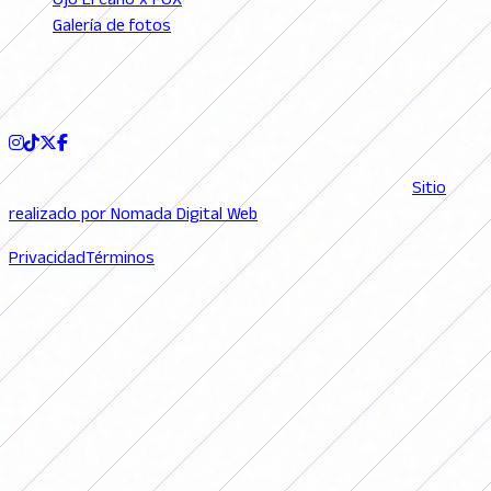
Ojo El Caño x FOX
Galería de fotos
Podcast
SEGUINOS
© 2026 FutFemGol. Todos los derechos reservados. |
Sitio
realizado por Nomada Digital Web
Privacidad
Términos