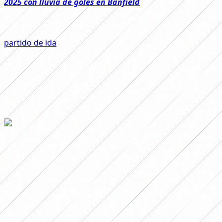
2025 con lluvia de goles en Banfield
El primero de los encuentros se dará en Casa Amarilla,
donde Las Gladiadoras recibirán a las Académicas. En el
partido de ida
, con goles de Agostina Holzheier y Sindy
Ramírez, el equipo de Héctor Bracamonte se quedó con
la victoria en el Tita Mattiussi.
El encuentro se jugará
a partir de las 17:00 y podrá
verse por la pantalla de
TNT Sports
y por la aplicación
LPF Play
.