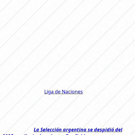
mayor del Segundo Torneo Femenino
2025.
Este sábado se jugarán las vueltas
de las semifinales y se conocerán
los dos equipos que disputarán el
premio mayor del Segundo Torneo
Femenino 2025.
Luego del breve receso por la disputa de la tercera y
cuarta fecha de la
Liga de Naciones
, este sábado se
jugarán los
partidos de vuelta de las semifinales del
Segundo Torneo Femenino 2025
. Por un lado se
enfrentarán
Boca y Racing y, por el otro, Belgrano y
River.
Leé también:
La Selección argentina se despidió del