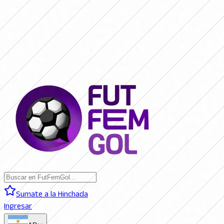
SAN LORENZO 0 - 0 BOCA JRS. (EN VIVO)
RIVER PLATE 0 - 0
RACING (EN VIVO)
RACING 0 - 0 SAN LORENZO (FINAL)
BOCA JRS. 3
- 1 RIVER PLATE (FINAL)
BELGRANO 2 - 0 BANFIELD (FINAL)
SAN
LORENZO 0 - 0 BOCA JRS. (EN VIVO)
RIVER PLATE 0 - 0 RACING
(EN VIVO)
RACING 0 - 0 SAN LORENZO (FINAL)
BOCA JRS. 3 - 1
RIVER PLATE (FINAL)
BELGRANO 2 - 0 BANFIELD (FINAL)
Sumate a la Hinchada
Ingresar