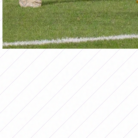
primera a
SE DEFINEN LAS FINALISTAS DEL
SEGUNDO TORNEO FEMENINO 2025
Por
Redacción FutFemGol
5 de diciembre de 2025
Este sábado se jugarán las vueltas de
las semifinales y se conocerán los dos
equipos que disputarán el premio