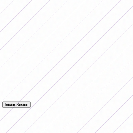
ejecución de tiros desde el punto penal.
En el caso de que Boca de vuelta el resultado ante Racing
y River gane en Córdoba, habrá un nuevo Superclásico
en la final del Segundo Torneo Femenino. Por su parte, si
los ganadores son Racing y Belgrano, habrá un campeón
inédito en el fútbol local.
Comentarios
Iniciá sesión para dejar tu comentario en la nota.
Iniciar Sesión
Todavía no hay comentarios. ¡Sé el primero en opinar!
Publicidad