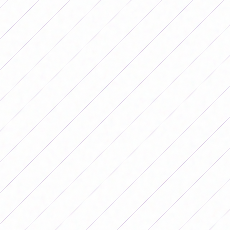
Boca y Racing se enfrentarán en Casa Amarilla por un
lugar en la final del Segundo Torneo Femenino 2025.
(Foto: FutFemGol)
Por otro lado, un rato más tarde, se cruzarán River y
Belgrano en un duelo que está súper abierto luego de
empatar sin goles en el River Camp.
El partido se dará
en el estadio Julio César Villagra, de Córdoba, desde
las 20:00, y podrá verse mediante LPF Play.
Los socios y
las socias podrán ingresar de manera gratuita
presentando su carnet con cuota al día.
Cabe recordar que, de terminar igualadas las series en el
tiempo reglamentario, la definición será mediante la