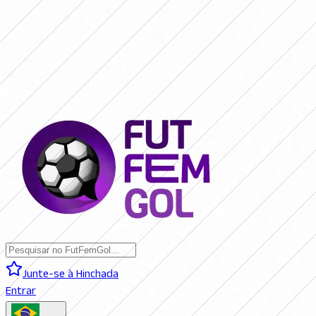
SAN LORENZO 0 - 0 BOCA JRS. (AO VIVO)
RIVER PLATE 0 - 0
RACING (AO VIVO)
RACING 0 - 0 SAN LORENZO (FINAL)
BOCA JRS. 3
- 1 RIVER PLATE (FINAL)
BELGRANO 2 - 0 BANFIELD (FINAL)
SAN
LORENZO 0 - 0 BOCA JRS. (AO VIVO)
RIVER PLATE 0 - 0 RACING
(AO VIVO)
RACING 0 - 0 SAN LORENZO (FINAL)
BOCA JRS. 3 - 1
RIVER PLATE (FINAL)
BELGRANO 2 - 0 BANFIELD (FINAL)
Junte-se à Hinchada
Entrar