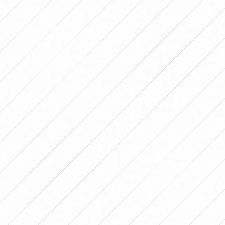
Aitana Bonmatí, uma das jogadoras de futebol de
quem Borja Iglesias falou. (Foto: MARCA)
Iglesias também comentou sobre seus colegas e disse
que o futebol feminino está experimentando um
enorme crescimento, embora tenha destacado que
poderia ser muito maior.
“As pessoas dizem que o futebol feminino não gera o
mesmo, mas possivelmente Alexia ou Aitana geram
mais do que eu. São dois líderes mundiais e ainda há
muitos mais”, analisou e destacou:
“O futebol