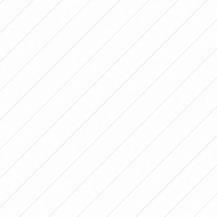
SOBRE O FUTEBOL FEMININO:
“ALEXIA OU AITANA GERAM MAIS
DO QUE EU”
Por
Redacción FutFemGol
22 de outubro de 2025
O futebolista Borja Iglesias deu a sua
opinião sobre a situação actual do
futebol feminino em Espanha e referiu-
se às suas colegas, Aitana Bonmatí e
Alexia Putellas.
O jogador de futebol Borja Iglesias
deu a sua opinião sobre a situação
atual do futebol feminino em