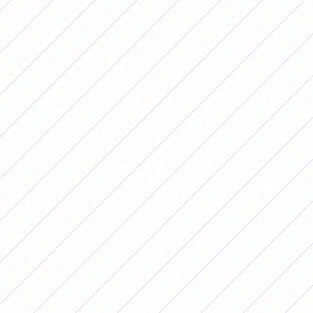
feminino está experimentando um crescimento
enorme e a realidade é que está indo mais devagar do
que poderia. Tudo tem um processo, eles estão muito
atrasados há muitos anos em infraestrutura, em
pessoal treinado. Tudo está crescendo, inclusive sua
renda.”
Além disso, o espanhol comentou sua preocupação
com o fato de a homossexualidade continuar sendo
um tema tabu no futebol masculino e referiu-se ao
caso de seu companheiro de equipe Héctor Bellerín,
com quem dividia vestiários. “Ele vem lutando contra
situações desse tipo há anos e quando jogou pelo
Arsenal recebeu uma punição tremenda por atuar em
um clube LGTBI”, disse ele.
Por fim, Iglesias apoiou a luta pela causa
palestiniana: “Se eles vão para a baliza com uma
bandeira palestiniana e isso ajuda, espero que o
façam quando eu for rematar.”