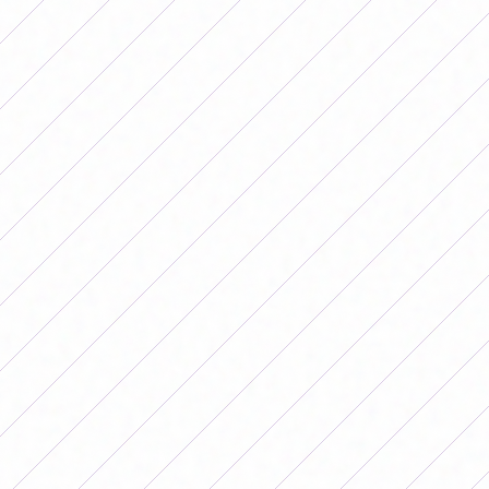
Espanha e apoiou os seus colegas.
O futebolista espanhol
Borja Iglesias
fez uma crítica
particular à situação actual do futebol feminino e
referiu-se em particular ao presente de duas jogadoras
do Barcelona e da selecção espanhola,
Aitana Bonmatí
e Alexia Putellas.
O jogador começou falando sobre a importância de os
líderes do esporte estarem ligados aos problemas
sociais e políticos e, nesse contexto, falou sobre a
homossexualidade no futebol masculino, a luta pela
Palestina e o futebol feminino
"Dizer que os jogadores de futebol não podem falar de
política é também politizar o futebol. Fazemos parte
da sociedade", começou por dizer o avançado do Celta
de Vigo numa entrevista ao
Nós Diario
.