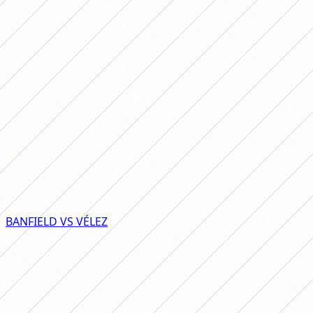
Por
Redacción FutFemGol
15 de setembro de 2025
Baixe neste link todas as fotos da
partida: BANFIELD VS VÉLEZ Lembre-se
de marcar @futfemgol e
@ph.juanecannataro! Fazemos esse
trabalho com muito esforço & #x1f49c;
Baixe todas as fotos do jogo neste link:
BANFIELD VS VÉLEZ
Lembre-se de marcar @futfemgol e
@ph.juanecannataro!
Fazemos esse trabalho com muito esforço
💜