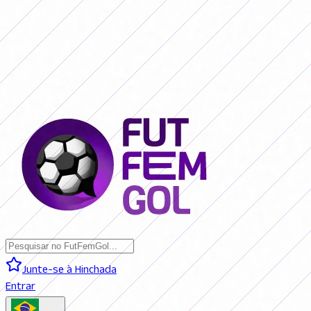
SAN LORENZO 0 - 0 BOCA JRS. (AO VIVO)
RIVER PLATE 0 - 0
RACING (AO VIVO)
RACING 0 - 0 SAN LORENZO (FINAL)
BOCA JRS. 3
- 1 RIVER PLATE (FINAL)
BELGRANO 2 - 0 BANFIELD (FINAL)
SAN
LORENZO 0 - 0 BOCA JRS. (AO VIVO)
RIVER PLATE 0 - 0 RACING
(AO VIVO)
RACING 0 - 0 SAN LORENZO (FINAL)
BOCA JRS. 3 - 1
RIVER PLATE (FINAL)
BELGRANO 2 - 0 BANFIELD (FINAL)
Junte-se à Hinchada
Entrar