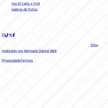
Ojo El Caño x FOX
Galeria de fotos
Podcast
SIGA-NOS
© 2026 FutFemGol. Todos los derechos reservados. |
Sitio
realizado por Nomada Digital Web
Privacidade
Termos