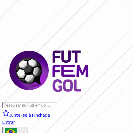
SAN LORENZO 0 - 0 BOCA JRS. (AO VIVO)
RIVER PLATE 0 - 0
RACING (AO VIVO)
RACING 0 - 0 SAN LORENZO (FINAL)
BOCA JRS. 3
- 1 RIVER PLATE (FINAL)
BELGRANO 2 - 0 BANFIELD (FINAL)
SAN
LORENZO 0 - 0 BOCA JRS. (AO VIVO)
RIVER PLATE 0 - 0 RACING
(AO VIVO)
RACING 0 - 0 SAN LORENZO (FINAL)
BOCA JRS. 3 - 1
RIVER PLATE (FINAL)
BELGRANO 2 - 0 BANFIELD (FINAL)
Junte-se à Hinchada
Entrar