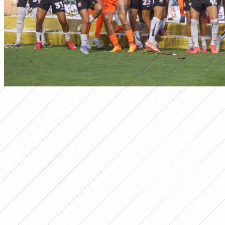
primera a
PRÊMIO CONMEBOL
LIBERTADORES FEMENINA 2025:
QUANTO CADA EQUIPE GANHOU
Por
Redacción FutFemGol
20 de outubro de 2025
Contamos tudo sobre os prêmios
financeiros que os três melhores times