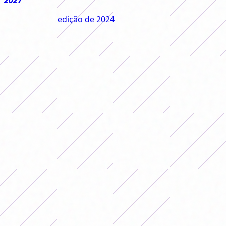
De 2019 até a
edição de 2024
o prêmio para os
campeões aumentou 1.181%: na edição realizada em
Buenos Aires eles foram distribuídos US$ 3.650.000
entre as equipes participantes.
Desse valor, o campeão levou para casa dois milhões de
dólares. Por sua vez, o Deportivo Cali, vice-campeão,
recebeu US$ 600 mil e a Ferroviária, terceiro, US$ 250
mil.