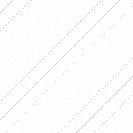
Mais uma vez o Corinthians foi campeão da Conmebol
Libertadores. (Foto: Conmebol)
Em relação ao prêmio de participação, cada equipe
recebeu US$ 50 mil por ter se classificado e disputado a
competição continental.
Prêmios Conmebol Libertadores: as
diferenças entre a competição
masculina e feminina
Em março deste ano Alejandro Domínguez, presidente
da Conmebol, declarou que queria um futebol sul-
americano competitivo e por isso aumentaria os
prêmios da Libertadores, mas no futebol masculino.
Nesse sentido, na fase de grupos, as equipes
participantes levaram para casa 1 milhão de dólares. Por