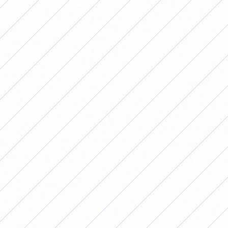
sua vez, quem chegou às oitavas de final recebeu US$
1.250.000. Mais adiante na competição, nas quartas de
final, os clubes receberam US$ 1.700.000 enquanto nas
semifinais o valor foi de US$ 2.300.000, valor superior ao
recebido pelas campeãs nesta edição feminina.
Em relação ao campeão desta edição da Conmebol
Libertadores masculina, quem conquistar o troféu
receberá 24 milhões de dólares como prêmio.
Ressalta-se que, embora a Conmebol ainda esteja muito
longe de igualar a premiação na mesma modalidade,
houve alguns avanços estruturais nesta edição: por um
lado, as equipes aqueceram em campo, algo que os
jogadores já vinham exigindo há muito tempo; Por outro
lado, o VAR foi implementado pela primeira vez em
todos os jogos, desde a fase de grupos até à final.
Além disso, esta edição da competição abriu portas para
as equipes competirem internacionalmente em nível de
clube. E o Corinthians, para conquistar o título, terá a