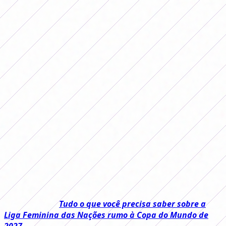
da Conmebol Libertadores 2025
receberam.
Contamos tudo sobre os prêmios
financeiros que os três melhores
times da Conmebol Libertadores
2025 receberam.
Terminou mais uma edição da
Conmebol Libertadores
,
desta vez na Argentina e novamente com o
Corinthians
levantando o título máximo, e no
FutFemGol
contamos
quais foram os prêmios financeiros distribuídos pela
entidade e quanto os clubes participantes levaram para
casa.
Leia também:
Tudo o que você precisa saber sobre a
Liga Feminina das Nações rumo à Copa do Mundo de
2027