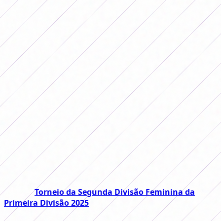
Por
Redacción FutFemGol
11 de setembro de 2025
Após uma data que durou cinco dias,
começam a haver definições no Torneio
Feminino da Primeira Divisão de 2025.
Depois de uma data que durou
cinco dias, começam a haver
decisões no Torneio Feminino da
Primeira Divisão de 2025.
Terminaram nesta quarta-feira as partidas da quinta
data do
Torneio da Segunda Divisão Feminina da
Primeira Divisão 2025
, que já conta com uma das três
rebaixadas. Trata-se do
Rosário Central
, que depois de