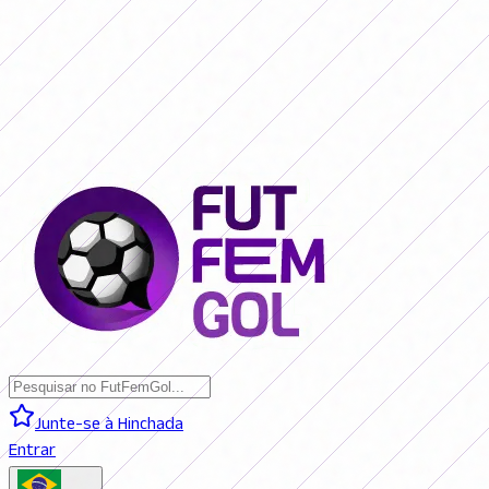
SAN LORENZO 0 - 0 BOCA JRS. (AO VIVO)
RIVER PLATE 0 - 0
RACING (AO VIVO)
RACING 0 - 0 SAN LORENZO (FINAL)
BOCA JRS. 3
- 1 RIVER PLATE (FINAL)
BELGRANO 2 - 0 BANFIELD (FINAL)
SAN
LORENZO 0 - 0 BOCA JRS. (AO VIVO)
RIVER PLATE 0 - 0 RACING
(AO VIVO)
RACING 0 - 0 SAN LORENZO (FINAL)
BOCA JRS. 3 - 1
RIVER PLATE (FINAL)
BELGRANO 2 - 0 BANFIELD (FINAL)
Junte-se à Hinchada
Entrar