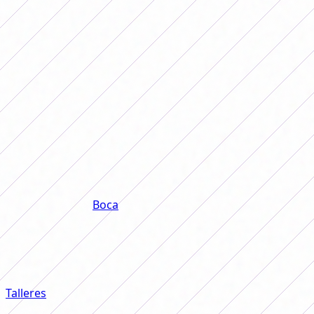
Central perdeu para o Banfield e foi rebaixado para a
Primera B. (Foto: rcentralfem)
Outra das partidas importantes da data foi a partida
entre San Luis e
Boca
, na Zona A, em que os Gladiadores
venceram por 4 a 0 e, apesar de Belgrano ter vencido o
SAT, foram os únicos líderes de seu grupo com 11
unidades.
A Zona B, por sua vez, caracterizou-se por empates.
Talleres
, líder do grupo, empatou sem gols com o River
em Córdoba; O Vélez ficou com um ponto importante