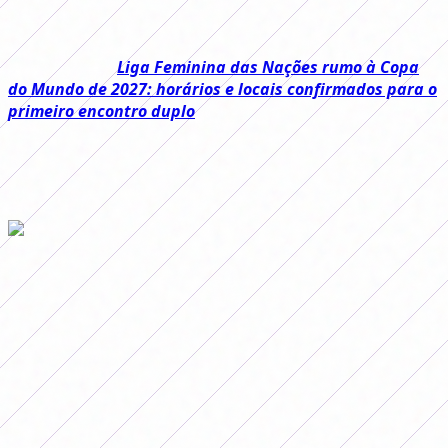
perder para o Banfield se tornou o primeiro time a
deixar a categoria nesta temporada.
Leia também:
Liga Feminina das Nações rumo à Copa
do Mundo de 2027: horários e locais confirmados para o
primeiro encontro duplo
Devido às eleições legislativas na província de Buenos
Aires, não houve jogos no domingo, por isso a
programação foi estendida por cinco dias.