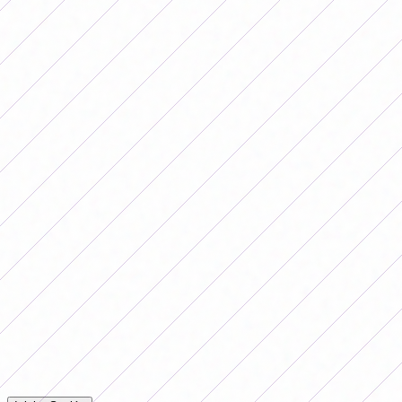
para sair da última posição após empatar em 1 a 1 com
o Racing; e Gimnasia e San Lorenzo empataram sem
gols em La Plata.
A única vitória na Zona ocorreu em Rosário, onde o
Banfield venceu o dono da casa e o condenou a
abandonar a categoria, já que matematicamente não
tem chances de permanecer na Primeira devido à média.
A próxima data começará a ser disputada na sexta-feira
com o jogo entre San Lorenzo e River e terminará na
segunda-feira com o jogo entre Rosario Central e
Talleres.
Comentarios
Iniciá sesión para dejar tu comentario en la nota.