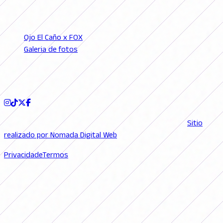
SEÇÕES
Ojo El Caño x FOX
Galeria de fotos
Podcast
SIGA-NOS
© 2026 FutFemGol. Todos los derechos reservados. |
Sitio
realizado por Nomada Digital Web
Privacidade
Termos