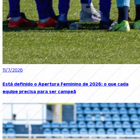
11/7/2026
Está definido o Apertura Feminino de 2026: o que cada
equipe precisa para ser campeã