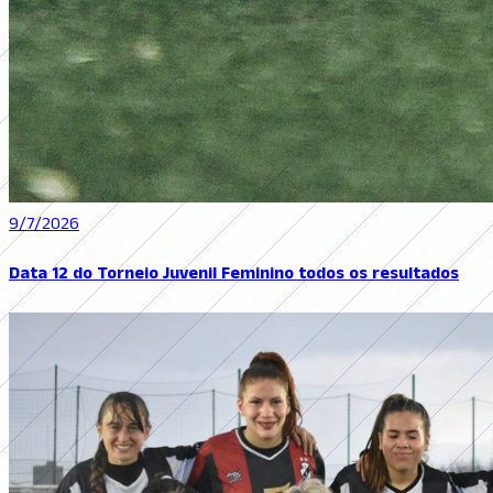
9/7/2026
Data 12 do Torneio Juvenil Feminino todos os resultados