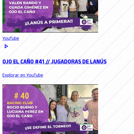
YouTube
play_arrow
OJO EL CAÑO #41 // JUGADORAS DE LANÚS
Explorar en YouTube