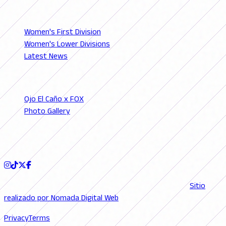
LEAGUES
Women's First Division
Women's Lower Divisions
Latest News
SECTIONS
Ojo El Caño x FOX
Photo Gallery
Podcast
FOLLOW US
© 2026 FutFemGol. Todos los derechos reservados. |
Sitio
realizado por Nomada Digital Web
Privacy
Terms